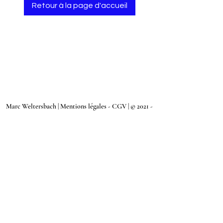
Retour à la page d'accueil
Marc Weltersbach |
Mentions légales - CGV
| © 2021 -
Tous droits réservés