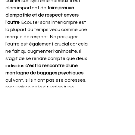
calmer son système nerveux. Il est 
alors important de 
faire preuve 
d'empathie et de respect envers 
l'autre
. Écouter sans interrompre est 
la plupart du temps vécu comme une 
marque de respect. Ne pas juger 
l'autre est également crucial car cela 
ne fait qu'augmenter l'animosité. Il 
s'agit de se rendre compte que deux 
individus 
c'est la rencontre d'une 
montagne de bagages psychiques
qui vont, s'ils n'ont pas été adressés, 
ressurgir selon la situation (Une 
nouvelle étude Ipsos du mois de mars 
2023 indique que pour 80% des 
Français consulter reste tabou). Il 
s'agit donc d'écouter de valider les 
points de vues ou les émotions de 
l'autre, d'être dans une posture de 